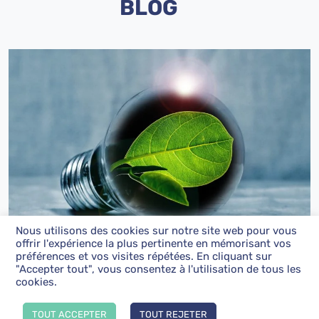
BLOG
Nous utilisons des cookies sur notre site web pour vous
offrir l'expérience la plus pertinente en mémorisant vos
préférences et vos visites répétées. En cliquant sur
SOBRIETE ENERGETIQUE
"Accepter tout", vous consentez à l'utilisation de tous les
cookies.
Nos conseils pour réduire sa consommation d’énergie Nous
sommes tous concernés par la sobriété énergétique. La
sobriété énergétique est une […]
TOUT ACCEPTER
TOUT REJETER